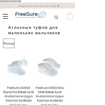
260290149762799
Hayata Atılan İlk Adımda 👣
Атласные туфли для
маленьких мальчиков
Фильтр
FreeSure 242824
FreeSure 241323 Ekru
Beyazi Kız Bebek Ayak
Erkek Bebek Ayak
Anatomisine Uygun
Anatomisine Uygun
Kaymaz Ayakkabı
Kaymaz Ayakkabı