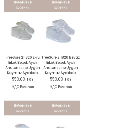
Добавить в
Добавить в
корзину
корзину
FreeSure 211826 Ekru
FreeSure 211826 Beyaz
Erkek Bebek Ayak
Erkek Bebek Ayak
Anatomisine Uygun
Anatomisine Uygun
Kaymaz Ayakkabı
Kaymaz Ayakkabı
Цена
Цена
550,00 TRY
550,00 TRY
НДС Включая
НДС Включая
Добавить в
Добавить в
корзину
корзину