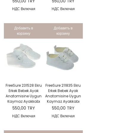
Цена
Цена
550,00 TRY
550,00 TRY
НДС Включая
НДС Включая
Добавить в
Добавить в
корзину
корзину
FreeSure 231528 Ekru
FreeSure 211835 Ekru
Erkek Bebek Ayak
Erkek Bebek Ayak
Anatomisine Uygun
Anatomisine Uygun
Kaymaz Ayakkabı
Kaymaz Ayakkabı
Цена
Цена
550,00 TRY
550,00 TRY
НДС Включая
НДС Включая