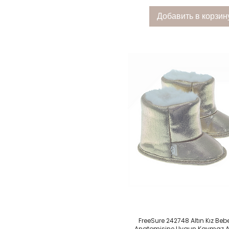
Добавить в корзин
Быстрый просмот
FreeSure 242748 Altın Kız Beb
Anatomisine Uygun Kaymaz A