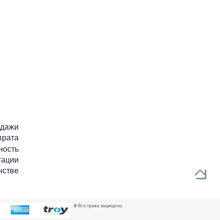
Ы
одажи
врата
ность
тации
нстве
© Все права защищены