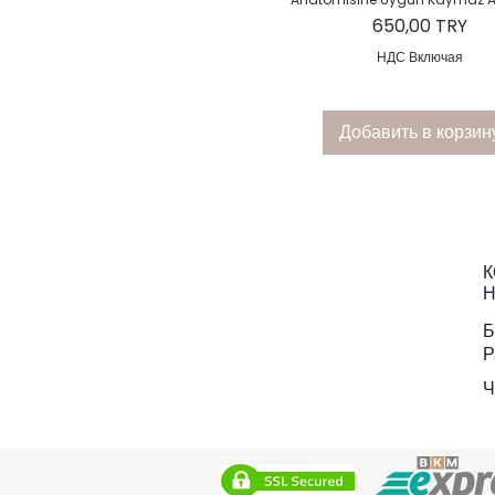
Цена
650,00 TRY
НДС Включая
Добавить в корзин
К
Н
Б
Р
Ч