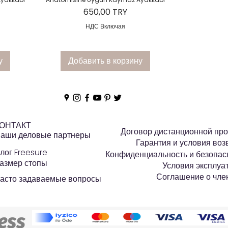
Цена
650,00 TRY
НДС Включая
у
Добавить в корзину
КОНТРАКТ
ОНТАКТ
Договор дистанционной пр
аши деловые партнеры
Гарантия и условия воз
лог Freesure
Конфиденциальность и безопас
азмер стопы
Условия эксплуа
Соглашение о чле
асто задаваемые вопросы