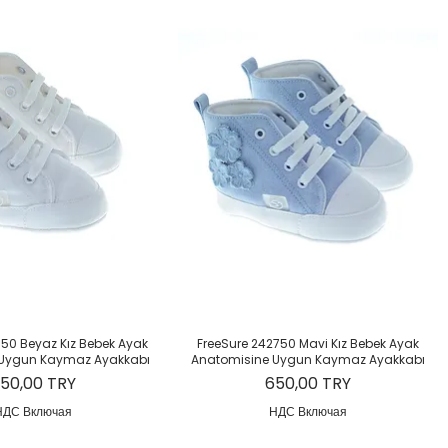
рый просмотр
Быстрый просмотр
750 Beyaz Kız Bebek Ayak
FreeSure 242750 Mavi Kız Bebek Ayak
 Uygun Kaymaz Ayakkabı
Anatomisine Uygun Kaymaz Ayakkabı
ена
Цена
50,00 TRY
650,00 TRY
НДС Включая
НДС Включая