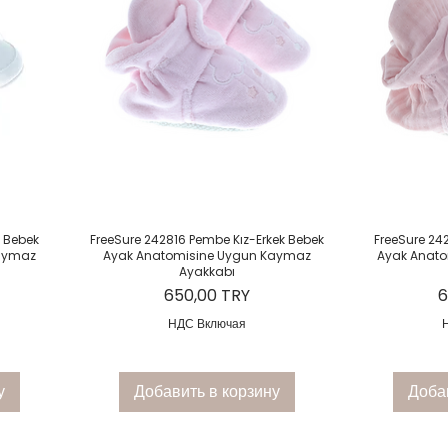
р
Быстрый просмотр
Быст
k Bebek
FreeSure 242816 Pembe Kız-Erkek Bebek
FreeSure 24
Kaymaz
Ayak Anatomisine Uygun Kaymaz
Ayak Anat
Ayakkabı
Цена
Ц
650,00 TRY
6
НДС Включая
у
Добавить в корзину
Доба