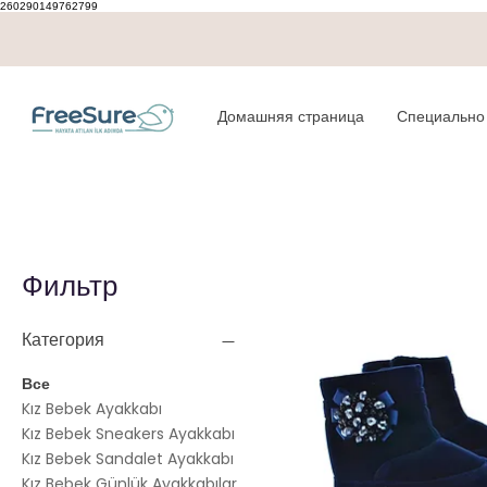
260290149762799
Домашняя страница
Специально 
Фильтр
Категория
Все
Kız Bebek Ayakkabı
Kız Bebek Sneakers Ayakkabı
Kız Bebek Sandalet Ayakkabı
Kız Bebek Günlük Ayakkabılar