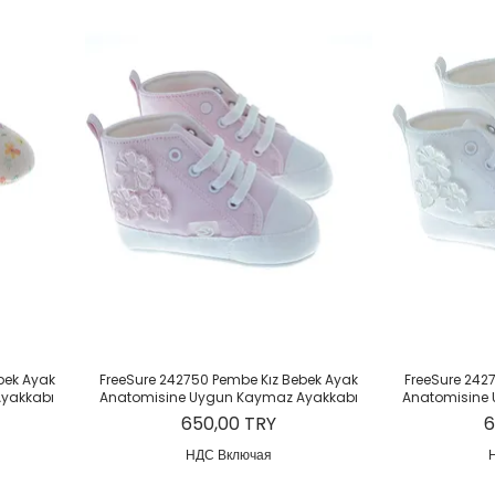
р
Быстрый просмотр
Быст
bek Ayak
FreeSure 242750 Pembe Kız Bebek Ayak
FreeSure 242
yakkabı
Anatomisine Uygun Kaymaz Ayakkabı
Anatomisine
Цена
Ц
650,00 TRY
6
НДС Включая