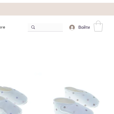
ore
Войти