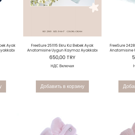
р
Быстрый просмотр
Быст
ebek Ayak
FreeSure 251115 Ekru Kız Bebek Ayak
FreeSure 242
yakkabı
Anatomisine Uygun Kaymaz Ayakkabı
Anatomisine
Цена
Ц
650,00 TRY
5
НДС Включая
у
Добавить в корзину
Доба