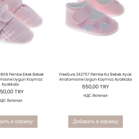
рый просмотр
Быстрый просмотр
2809 Pembe Erkek Bebek
FreeSure 242757 Pembe Kız Bebek Ayak
omisine Uygun Kaymaz
Anatomisine Uygun Kaymaz Ayakkabı
Ayakkabı
Цена
650,00 TRY
ена
50,00 TRY
НДС Включая
НДС Включая
вить в корзину
Добавить в корзину