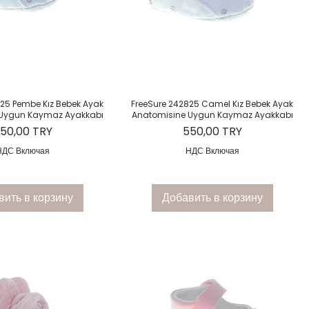
рый просмотр
Быстрый просмотр
825 Pembe Kız Bebek Ayak
FreeSure 242825 Camel Kız Bebek Ayak
 Uygun Kaymaz Ayakkabı
Anatomisine Uygun Kaymaz Ayakkabı
ена
Цена
50,00 TRY
550,00 TRY
НДС Включая
НДС Включая
вить в корзину
Добавить в корзину