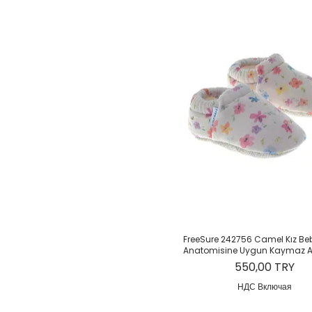
Быстрый просмот
FreeSure 242756 Camel Kız Be
Anatomisine Uygun Kaymaz A
Цена
550,00 TRY
НДС Включая