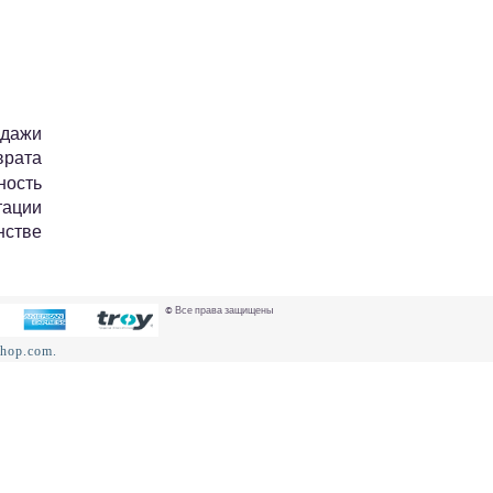
Ы
одажи
врата
ность
тации
нстве
© Все права защищены
shop.com.