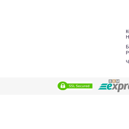
К
Н
Б
Р
Ч