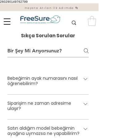
260290149762799
Hayata Atılan İlk Adımda 👣
Sıkça Sorulan Sorular
Bebeğimin ayak numarasını nasıl
öğrenebilirim?
Bebeğinizin ayakta çizgisiz bir kağıda
Siparişim ne zaman adresime
basmasını sağlayıp topuğu ile en uzun
ulaşır?
parmağının arasındaki uzunluğu
işaretlerseniz ayak boyunu öğrenebilirsiniz.
Firmamız stoklu ürünleri satışa
Bu bilgi ile ayak numarasını tablodan
Satın aldığım model bebeğimin
sunmaktadır. En geç 2 iş günü içinde
kontrol ederek seçebilirsiniz. Eğer hediye bir
ayağına uymazsa ne yapabilirim?
anlaşmalı kargo şirketimiz ile adresinize