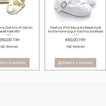
трый просмотр
Быстрый просмотр
me Özel Ecru PU Deri Kız
FreeSure 2000 Beyaz Kız Bebek Ayak
ebek Patik MD1
Anatomisine Uygun Kaymaz Ayakkabı
ена
Цена
 350,00 TRY
650,00 TRY
НДС Включая
НДС Включая
вить в корзину
Добавить в корзину
Ы