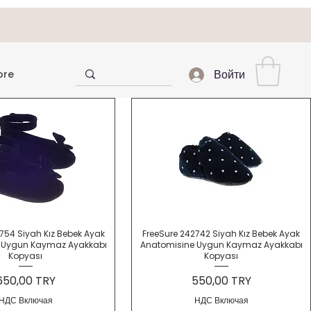
ore
Войти
трый просмотр
Быстрый просмотр
754 Siyah Kız Bebek Ayak
FreeSure 242742 Siyah Kız Bebek Ayak
 Uygun Kaymaz Ayakkabı
Anatomisine Uygun Kaymaz Ayakkabı
Kopyası
Kopyası
Цена
Цена
650,00 TRY
550,00 TRY
НДС Включая
НДС Включая