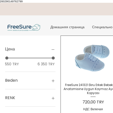
260290149762799
Домашняя страница
Специально 
Цена
550 TRY
6 350 TRY
Beden
Быстрый просмотр
FreeSure 241321 Ekru Erkek Bebe
Anatomisine Uygun Kaymaz Ay
0 ( 0-3 ay ) -15 no - 10,1
Kopyası
cm
RENK
Цена
720,00 TRY
1 ( 3-6 ay ) -16 no - 10,9
cm
Altın
НДС Включая