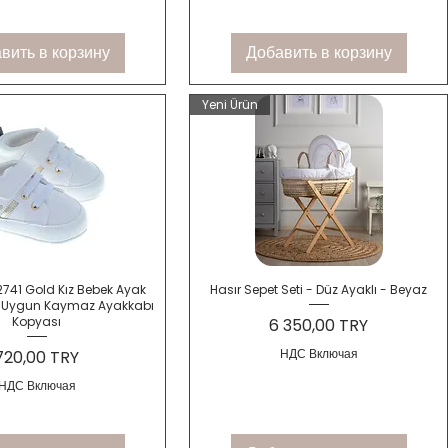
вить в корзину
Добавить в корзину
Yeni Ürün
трый просмотр
Быстрый просмотр
2741 Gold Kız Bebek Ayak
Hasır Sepet Seti - Düz Ayaklı - Beyaz
 Uygun Kaymaz Ayakkabı
Цена
Kopyası
6 350,00 TRY
Цена
НДС Включая
720,00 TRY
НДС Включая