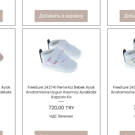
Добавить в корзину
Доба
Быстрый просмотр
Быс
k Ayak
FreeSure 242741 Peme Kız Bebek Ayak
FreeSure 24
akkabı
Anatomisine Uygun Kaymaz Ayakkabı
Anatomisine
Kopyası Ko
Цена
720,00 TRY
НДС Включая