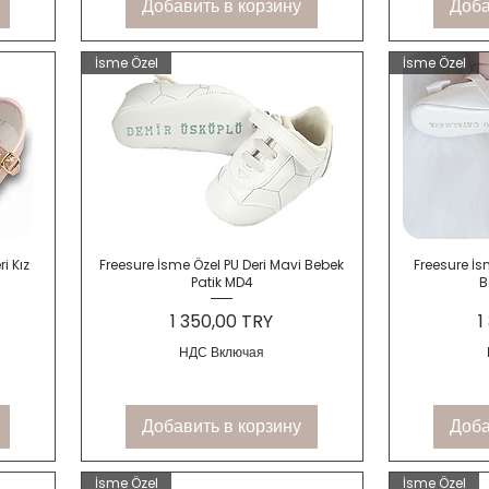
Добавить в корзину
Доба
İsme Özel
İsme Özel
Быстрый просмотр
Быс
i Kız
Freesure İsme Özel PU Deri Mavi Bebek
Freesure İs
Patik MD4
B
Цена
Ц
1 350,00 TRY
1
НДС Включая
Добавить в корзину
Доба
İsme Özel
İsme Özel