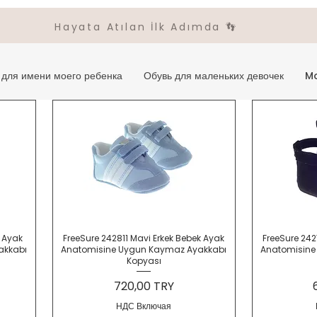
Hayata Atılan İlk Adımda 👣
для имени моего ребенка
Обувь для маленьких девочек
M
Быстрый просмотр
Быс
k Ayak
FreeSure 242811 Mavi Erkek Bebek Ayak
FreeSure 242
akkabı
Anatomisine Uygun Kaymaz Ayakkabı
Anatomisine
Kopyası
Цена
720,00 TRY
НДС Включая