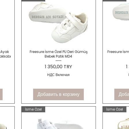
Быстрый просмотр
Быс
 Ayak
Freesure İsme Özel PU Deri Gümüş
Freesure İsm
akkabı
Bebek Patik MD4
Цена
Ц
1 350,00 TRY
1
НДС Включая
Добавить в корзину
Доба
İsme Özel
İsme Özel