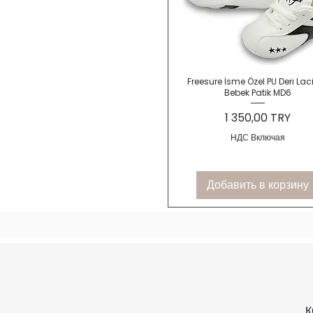
Быстрый просмотр
Freesure İsme Özel PU Deri Laci
Bebek Patik MD6
Цена
1 350,00 TRY
НДС Включая
Добавить в корзину
К