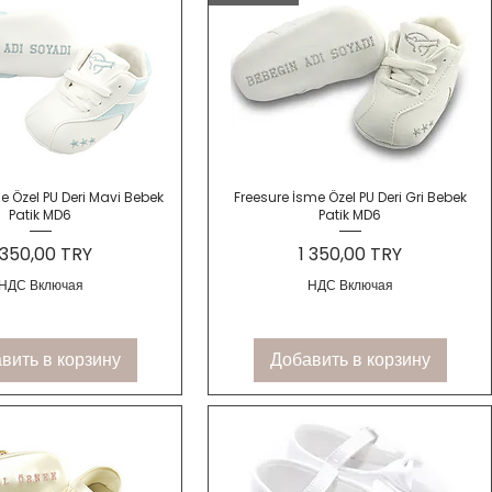
трый просмотр
Быстрый просмотр
e Özel PU Deri Mavi Bebek
Freesure İsme Özel PU Deri Gri Bebek
Patik MD6
Patik MD6
ена
Цена
 350,00 TRY
1 350,00 TRY
НДС Включая
НДС Включая
вить в корзину
Добавить в корзину