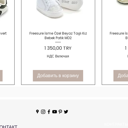
Быстрый просмотр
Быс
vert
Freesure İsme Özel Beyaz Taşlı Kız
Freesure İs
Bebek Patik MD2
B
Цена
Ц
1 350,00 TRY
1
НДС Включая
Добавить в корзину
Доба
КОНТРАКТ
ОНТАКТ