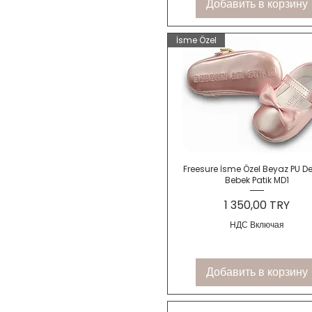
Добавить в корзину
Taş Rengi
Yeşil
İsme Özel
Быстрый просмотр
Freesure İsme Özel Beyaz PU Der
Bebek Patik MD1
Цена
1 350,00 TRY
НДС Включая
Добавить в корзину