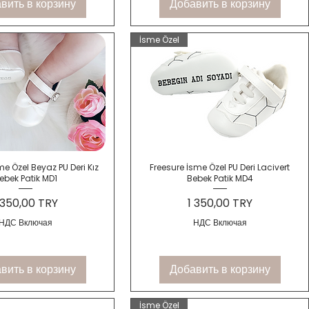
вить в корзину
Добавить в корзину
İsme Özel
трый просмотр
Быстрый просмотр
me Özel Beyaz PU Deri Kız
Freesure İsme Özel PU Deri Lacivert
ebek Patik MD1
Bebek Patik MD4
ена
Цена
 350,00 TRY
1 350,00 TRY
НДС Включая
НДС Включая
вить в корзину
Добавить в корзину
İsme Özel