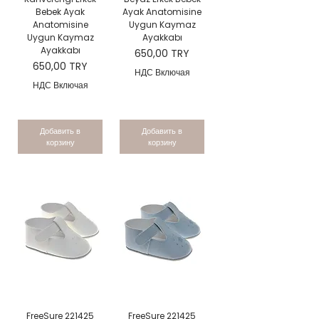
Bebek Ayak
Ayak Anatomisine
Anatomisine
Uygun Kaymaz
Uygun Kaymaz
Ayakkabı
Ayakkabı
Цена
650,00 TRY
Цена
650,00 TRY
НДС Включая
НДС Включая
Добавить в
Добавить в
корзину
корзину
FreeSure 221425
FreeSure 221425