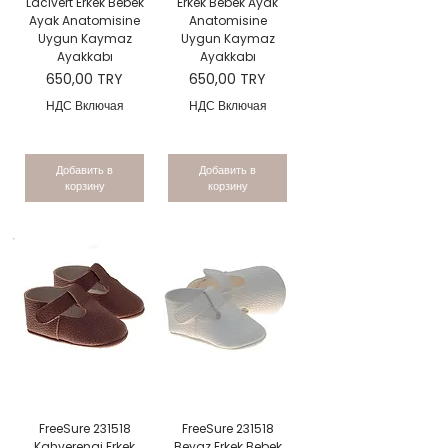
Lacivert Erkek Bebek
Erkek Bebek Ayak
Ayak Anatomisine
Anatomisine
Uygun Kaymaz
Uygun Kaymaz
Ayakkabı
Ayakkabı
Цена
Цена
650,00 TRY
650,00 TRY
НДС Включая
НДС Включая
Добавить в
Добавить в
корзину
корзину
FreeSure 231518
FreeSure 231518
Kahverengi Erkek
Beyaz Erkek Bebek