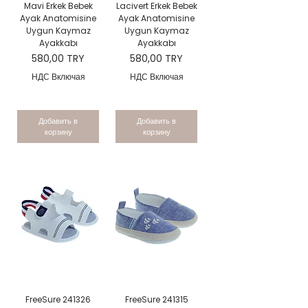
Mavi Erkek Bebek
Lacivert Erkek Bebek
Ayak Anatomisine
Ayak Anatomisine
Uygun Kaymaz
Uygun Kaymaz
Ayakkabı
Ayakkabı
Цена
Цена
580,00 TRY
580,00 TRY
НДС Включая
НДС Включая
Добавить в
Добавить в
корзину
корзину
FreeSure 241326
FreeSure 241315