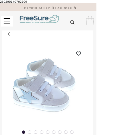
260290149762799
Hayata Atılan İlk Adımda 👣