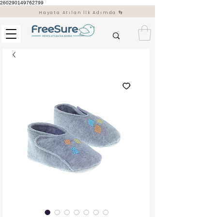
260290149762799
Hayata Atılan İlk Adımda 👣