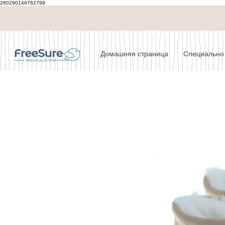
260290149762799
Домашняя страница
Специально 