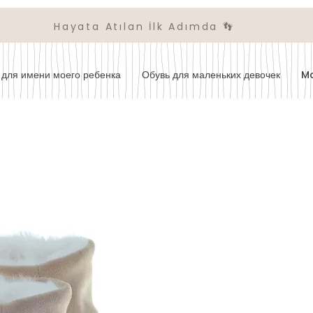
Hayata Atılan İlk Adımda 👣
для имени моего ребенка
Обувь для маленьких девочек
M