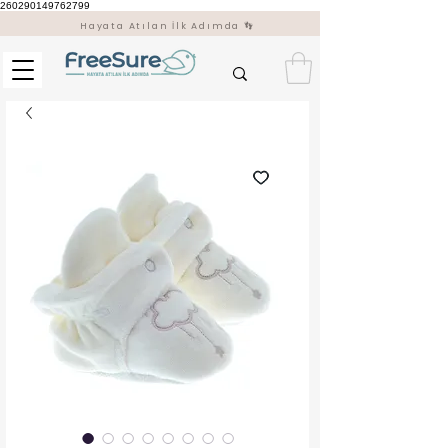
260290149762799
Hayata Atılan İlk Adımda 👣