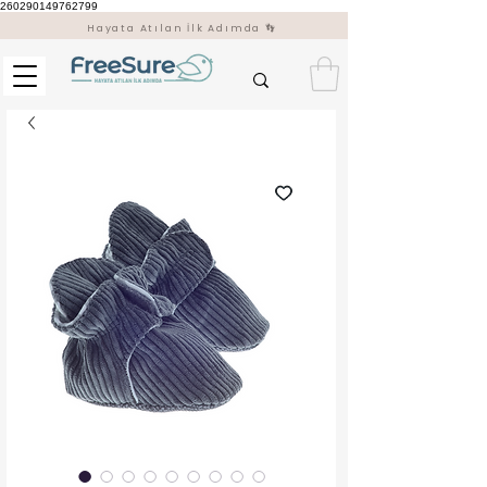
260290149762799
Hayata Atılan İlk Adımda 👣