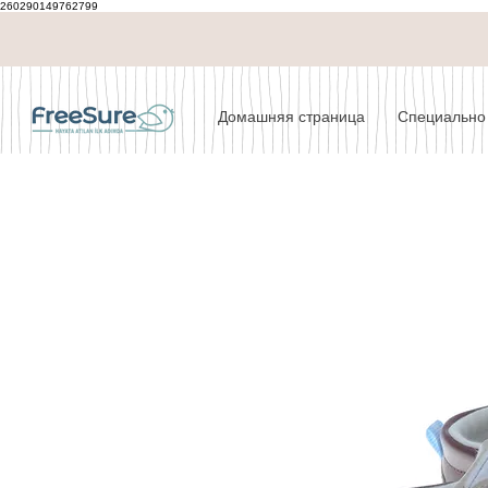
260290149762799
Домашняя страница
Специально 