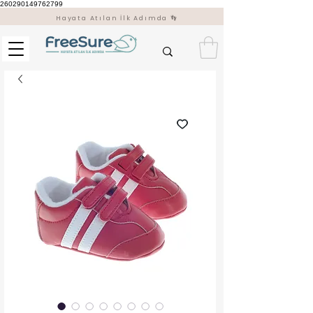
260290149762799
Hayata Atılan İlk Adımda 👣